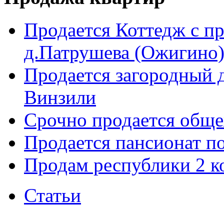
Продается Коттедж с п
д.Патрушева (Ожигино)
Продается загородный д
Винзили
Срочно продается общ
Продается пансионат п
Продам республики 2 к
Статьи
©
Nedvigimost72.ru
2011