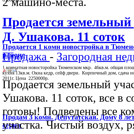
2 машино-места.
Продается земельный 
Д. Ушакова. 11 соток
Продается 1 комн новостройка в Тюме
Продажа
-
Загородная не
районе
1 комнатная новосторойка Тюменском мкр. 46кв.м. общая площ
кухня 13кв.м. Окна кедр, сейф двери. Кирпичный дом, сдача н
2011г. Цена 2250000р.
Продается земельный учас
Ушакова. 11 соток, все в
готовы! Подведены все ко
Продам 3 комн. Депутатская. Дому 8 лет
участка. Чистый воздух, ря
серия