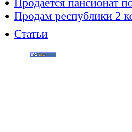
Продается пансионат п
Продам республики 2 к
Статьи
©
Nedvigimost72.ru
2011
Мультимедиа-студия
«Два в кубе»
Создание сайтов