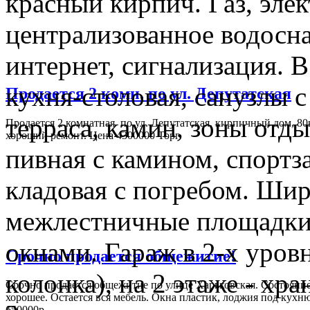
красный кирпич. Газ, элек
централизованное водосна
интернет, сигнализация. В
кухня-столовая, санузлы с
Продается 2 комн. по ул. Депутатская
терраса, камин, зоны отды
Продается 2 комнатная по ул. Депутатская, кирпичный дом, 80
хороший ремонт. Цена 4300000 Торг
пивная с камином, спортза
кладовая с погребом. Шир
межлестничные площадки
окнами. Гараж в 2-х уровн
Срочно продается общежитие!
колонка), на 2 этаже - хр
Срочно продается общежитие по улице Харьковская. Состояни
хорошее. Остается вся мебель. Окна пластик, лоджия под кухн
650000р