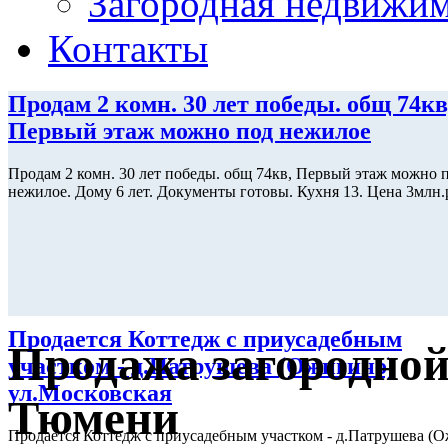
Загородная недвижи
Контакты
Продам 2 комн. 30 лет победы. общ 74кв
Первый этаж можно под нежилое
Продам 2 комн. 30 лет победы. общ 74кв, Первый этаж можно 
нежилое. Дому 6 лет. Документы готовы. Кухня 13. Цена 3млн.
Продается Коттедж с приусадебным
Продажа загородной
участком - д.Патрушева (Ожигино)
ул.Московская
Тюмени
Продается Коттедж с приусадебным участком - д.Патрушева (