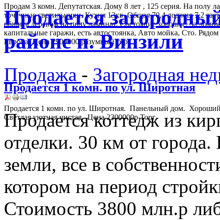
Продам 3 комн. Депутатская. Дому 8 лет , 125 серия. На полу л
Продается загородный
точечные светильники. Кухня 13кв. Общая 70,4 лоджия 7,2 зас
обшита деревом на полу ламинат. Состояние хорошее. За домо
капитальные гаражи, есть автостоянка, Авто мойка, Сто. Рядо
районе п. Винзили
Европа. Цена 2900000 разумный торг.
Продажа
-
Загородная не
Продается 1 комн. по ул. Широтная
Продается 1 комн. по ул. Широтная. Панельный дом. Хороший
Продается коттедж из кир
Светлая уютная чистая. Цена 2300000р Торг.
отделки. 30 км от города.
земли, все в собственност
котором на период стройк
Стоимость 3800 млн.р ли