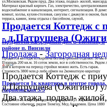
ул.Московская. Рядом пруд. Два этажа, подвал- жилой, мансарда
Материал красный кирпич. Газ, электричество, централизован
водоснабжение и канализация, интернет, сигнализация. В доме:
комнат, холлы, кухня-столовая, санузлы с джакузи и окном, бал
терраса, камин, зоны отдыха с бассейном, сауной,
Продается Коттедж с 
- д.Патрушева (Ожиги
Продается загородный дом в Тюмени, в
районе п. Винзили
Продажа
-
Загородная не
Продается коттедж из кирпича без внутренней отделки. 30 км о
Площадь 200 кв.м. 16 соток земли, все в собственности. Рядом 
дом в котором на период стройки можно жить. Есть гараж.
Стоимость 3800 млн.р либо обмен на 2комнатную квратиру
Продается Коттедж с при
Продается 1к квартира в центре города,
д.Патрушева (Ожигино) ул
Харьковская 5/5
Два этажа, подвал- жилой
Продается 1к квартира в центре города, по ул Харьковская 5/5
Состояние обычное, рядом Тюмгну, Мед Академия. Цена 1880