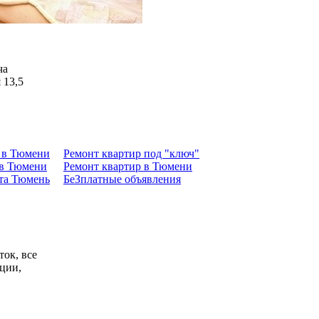
ча
 13,5
к в Тюмени
Ремонт квартир под "ключ"
 в Тюмени
Ремонт квартир в Тюмени
та Тюмень
БеЗплатные объявления
ток, все
ции,