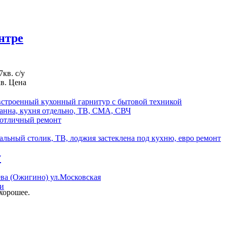
нтре
кв. с/у
в. Цена
, встроенный кухонный гарнитур с бытовой техникой
ванна, кухня отдельно, ТВ, СМА, СВЧ
 отличный ремонт
льный столик, ТВ, лоджия застеклена под кухню, евро ремонт
у
ева (Ожигино) ул.Московская
ли
хорошее.