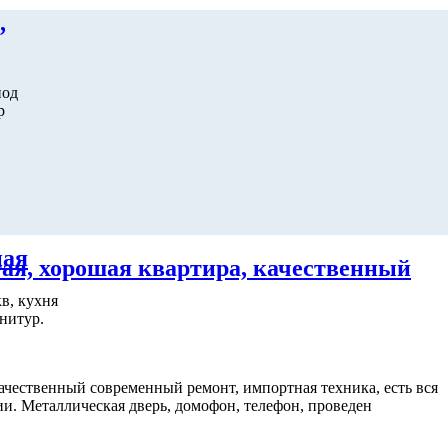
,
под
р
ная
ая, хорошая квартира, качественный
в, кухня
нитур.
ачественный современный ремонт, импортная техника, есть вся
ии. Металлическая дверь, домофон, телефон, проведен