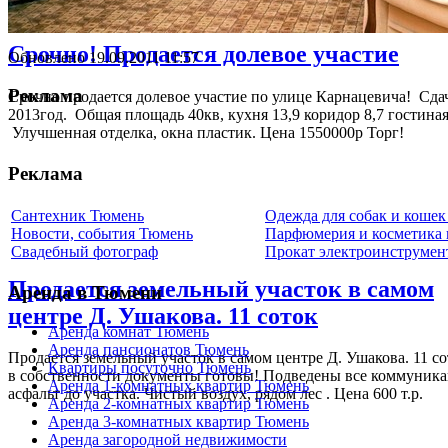
Срочно! Продается долевое участие
Обновлено 19.09.2011 11:57
Реклама
Срочно продается долевое участие по улице Карнацевича! Сда
2013год. Общая площадь 40кв, кухня 13,9 коридор 8,7 гостиная
Улучшенная отделка, окна пластик. Цена 1550000р Торг!
Реклама
Сантехник Тюмень
Одежда для собак и коше
Новости, события Тюмень
Парфюмерия и косметика
Свадебный фотограф
Прокат электроинструмен
Продается земельный участок в самом
Аренда в Тюмени
центре Д. Ушакова. 11 соток
Аренда комнат Тюмень
Аренда пансионатов Тюмень
Продается земельный участок в самом центре Д. Ушакова. 11 со
Квартиры посуточно Тюмень
в собственности документы готовы! Подведены все коммуника
Аренда 1-комнатных квартир Тюмень
асфальт до участка. Чистый воздух, рядом лес . Цена 600 т.р.
Аренда 2-комнатных квартир Тюмень
Аренда 3-комнатных квартир Тюмень
Аренда загородной недвижимости