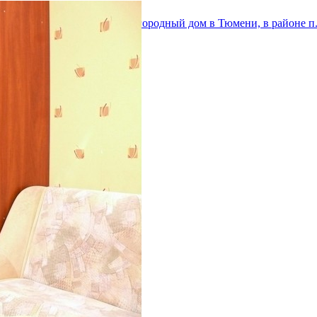
т города.
летний
 , 125
аминат,
теклена
м
м ТЦ