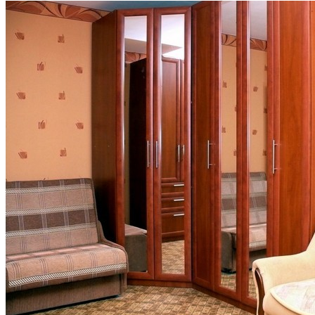
Продается загородный дом в Тюмени, в
районе п. Винзили
Продается коттедж из кирпича без внутренней отделки. 30 км о
Площадь 200 кв.м. 16 соток земли, все в собственности. Рядом 
дом в котором на период стройки можно жить. Есть гараж.
Стоимость 3800 млн.р либо обмен на 2комнатную квратиру
Продам 3 комн. Депутатская. Дому 8 лет
серия
Продам 3 комн. Депутатская. Дому 8 лет , 125 серия. На полу л
точечные светильники. Кухня 13кв. Общая 70,4 лоджия 7,2 зас
обшита деревом на полу ламинат. Состояние хорошее. За домо
капитальные гаражи, есть автостоянка, Авто мойка, Сто. Рядо
Европа. Цена 2900000 разумный торг.