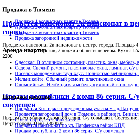
Продажа в Тюмени
Продажа 1-комнатных квартир Тюмень
Продается пансионат 2к пансионат в це
Продажа 2-комнатных квартир Тюмень
города
Продажа 3-комнатных квартир Тюмень
Продажа загородной недвижимости
Продается пансионат 2к пансионат в центре города. Площадь 47
Аренда квартир
совмещен. Окна пластик, 2 лоджии обшиты деревом. Кухня 12к
2200
Одесская. В отличном состоянии, пластик. окна, мебель
Седова. Свежий ремонт, пластиковые окна, ламинат, с/у 
Поселок молодежный таун-хаус. Полностью меблирован,
Мельникайте. Обычный ремонт, пластиковые окна
Олимпийская. Необходимая мебель, кухонный стол, журна
Продам республики 2 комн 86 серия. С/
Продажа квартир
совмещен
Продается Коттедж с приусадебным участком - д.Патруш
Продается загородный дом в Тюмени, в районе п. Винзи
Продам республики 2 комн 86 серия. С/у совмещен. Состояние 
Срочно продается общежитие!
Центр города. Цена 2300000
Продается пансионат по ул. Парфенова район КПД
Продам республики 2 комн 86 серия. С/у совмещен