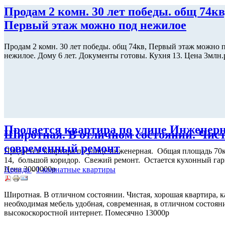
Продам 2 комн. 30 лет победы. общ 74кв
Первый этаж можно под нежилое
Продам 2 комн. 30 лет победы. общ 74кв, Первый этаж можно 
нежилое. Дому 6 лет. Документы готовы. Кухня 13. Цена 3млн.
Продается квартира по улице Инженер
Широтная. В отличном состоянии. Чист
современный ремонт
Продается квартира по улице инженерная. Общая площадь 70к
14, большой коридор. Свежий ремонт. Остается кухонный гар
Цена 3000000р
Аренда
-
1-комнатные квартиры
Широтная. В отличном состоянии. Чистая, хорошая квартира, к
необходимая мебель удобная, современная, в отличном состоян
высокоскоростной интернет. Помесячно 13000р