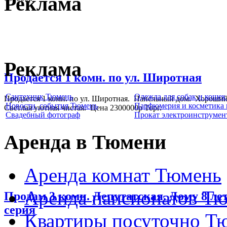
Реклама
Реклама
Продается 1 комн. по ул. Широтная
Сантехник Тюмень
Одежда для собак и коше
Продается 1 комн. по ул. Широтная. Панельный дом. Хороший
Новости, события Тюмень
Парфюмерия и косметика
Светлая уютная чистая. Цена 2300000р Торг.
Свадебный фотограф
Прокат электроинструмен
Аренда в Тюмени
Аренда комнат Тюмень
Аренда пансионатов Т
Продам 3 комн. Депутатская. Дому 8 лет
серия
Квартиры посуточно Т