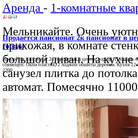
Аренда
-
1-комнатные ква
Мельникайте. Очень уютн
Продается пансионат 2к пансионат в це
прихожая, в комнате стенк
города
большой диван. На кухне 
Продается пансионат 2к пансионат в центре города. Площадь 47
совмещен. Окна пластик, 2 лоджии обшиты деревом. Кухня 12к
санузел плитка до потолк
2200
автомат. Помесячно 1100
Продается загородный дом в Тюмени, в
районе п. Винзили