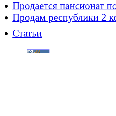
Продается пансионат п
Продам республики 2 к
Статьи
©
Nedvigimost72.ru
2011
Мультимедиа-студия
«Два в кубе»
Создание сайтов