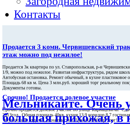
Загородная недвижи
Контакты
Продается 3 комн. Червишевсккий трак
этаж можно под нежилое!
Продается 3к квартира по ул. Ставропольская, р-н Червишевск
1/9, можно под нежилое. Развитая инфраструктура, рядом школа
Автобусная остановка. Ремонт обычный, в кухне пластиковое о
Площадь 68 кв м. Цена 3 млн.руб. хороший торг реальному по
Документы готовы.
Срочно! Продается долевое участие
Мельникайте. Очень 
Срочно продается долевое участие по улице Карнацевича! Сда
большая прихожая, в 
2013год. Общая площадь 40кв, кухня 13,9 коридор 8,7 гостиная
Улучшенная отделка, окна пластик. Цена 1550000р Торг!