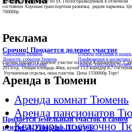
Продается Общежитие по ул. Геологоразведчиков в отличном
состоянии Хорошая транспортная развязка, рядом парковка. Ц
700000р
Реклама
Срочно! Продается долевое участие
Сантехник Тюмень
Одежда для собак и коше
Новости, события Тюмень
Парфюмерия и косметика
Срочно продается долевое участие по улице Карнацевича! Сда
Свадебный фотограф
Прокат электроинструмен
2013год. Общая площадь 40кв, кухня 13,9 коридор 8,7 гостиная
Улучшенная отделка, окна пластик. Цена 1550000р Торг!
Аренда в Тюмени
Аренда комнат Тюмень
Аренда пансионатов Т
Продается земельный участок в самом
Квартиры посуточно Т
центре Д. Ушакова. 11 соток