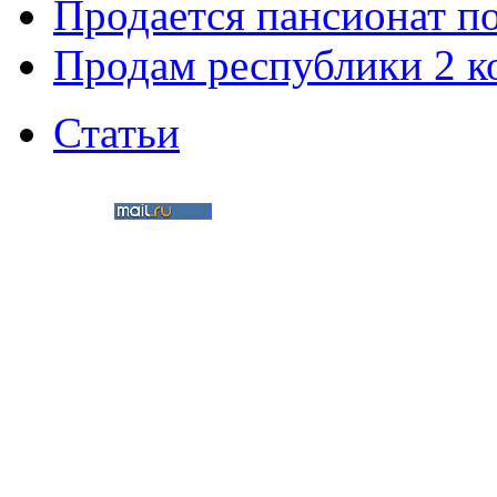
Продается пансионат п
Продам республики 2 к
Статьи
©
Nedvigimost72.ru
2011
Мультимедиа-студия
«Два в кубе»
Создание сайтов