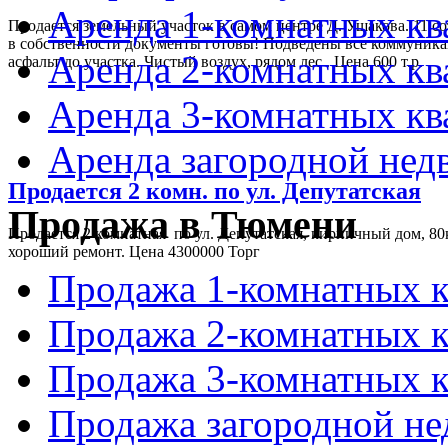
Аренда 1-комнатных к
Продается земельный участок в самом центре Д. Ушакова. 11 со
в собственности документы готовы! Подведены все коммуника
Аренда 2-комнатных к
асфальт до участка. Чистый воздух, рядом лес . Цена 600 т.р.
Аренда 3-комнатных к
Аренда загородной не
Продается 2 комн. по ул. Депутатская
Продажа в Тюмени
Продается 2 комнатная по ул. Депутатская, кирпичный дом, 80
хороший ремонт. Цена 4300000 Торг
Продажа 1-комнатных 
Продажа 2-комнатных 
Продажа 3-комнатных 
Продажа загородной н