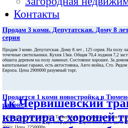
Загородная недвижи
Контакты
Продам 3 комн. Депутатская. Дому 8 лет
серия
Продам 3 комн. Депутатская. Дому 8 лет , 125 серия. На полу л
точечные светильники. Кухня 13кв. Общая 70,4 лоджия 7,2 зас
обшита деревом на полу ламинат. Состояние хорошее. За домо
капитальные гаражи, есть автостоянка, Авто мойка, Сто. Рядо
Европа. Цена 2900000 разумный торг.
Продается 1 комн новостройка в Тюме
1к Червишевский трак
районе
квартира с хорошей т
1 комнатная новосторойка Тюменском мкр. 46кв.м. общая площ
кухня 13кв.м. Окна кедр, сейф двери. Кирпичный дом, сдача н
2011г. Цена 2250000р.