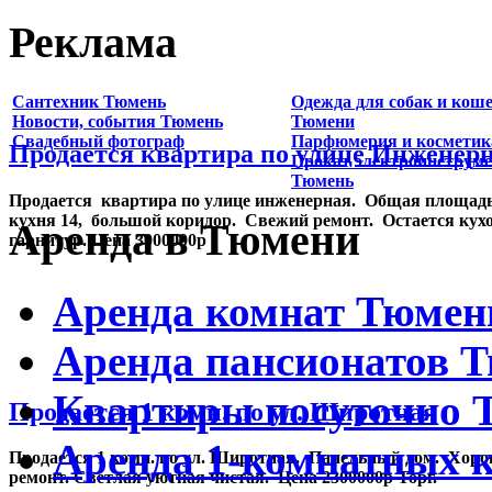
Реклама
Сантехник Тюмень
Одежда для собак и коше
Новости, события Тюмень
Тюмени
Свадебный фотограф
Парфюмерия и косметик
Продается квартира по улице Инженер
Прокат электроинструм
Тюмень
Продается квартира по улице инженерная. Общая площадь
кухня 14, большой коридор. Свежий ремонт. Остается ку
Аренда в Тюмени
гарнитур. Цена 3000000р
Аренда комнат Тюмен
Аренда пансионатов 
Квартиры посуточно 
Продается 1 комн. по ул. Широтная
Аренда 1-комнатных 
Продается 1 комн. по ул. Широтная. Панельный дом. Хор
ремонт. Светлая уютная чистая. Цена 2300000р Торг.