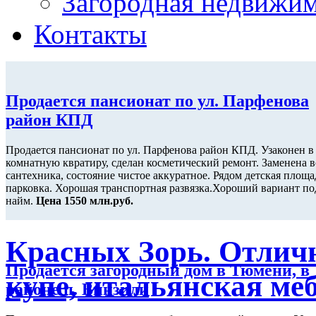
Загородная недвижи
Контакты
Продается пансионат по ул. Парфенова
район КПД
Продается пансионат по ул. Парфенова район КПД. Узаконен в
комнатную квратиру, сделан косметический ремонт. Заменена в
сантехника, состояние чистое аккуратное. Рядом детская площа
парковка. Хорошая транспортная развязка.Хороший вариант под
найм.
Цена 1550 млн.руб.
Красных Зорь. Отлич
Продается загородный дом в Тюмени, в
купе, итальянская ме
районе п. Винзили