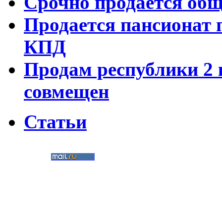
Срочно продается об
Продается пансионат 
КПД
Продам республики 2 к
совмещен
Статьи
©
Nedvigimost72.ru
2011
Мультимедиа-студия
«Два в кубе»
Создание сайтов