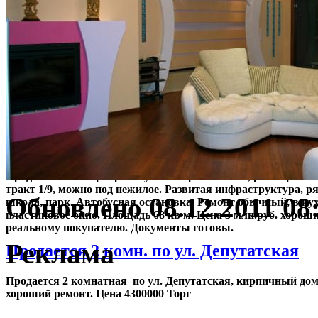
Продается 3 комн. Червишевсккий трак
этаж можно под нежилое!
Продается 3к квартира по ул. Ставропольская, р-н Червиш
тракт 1/9, можно под нежилое. Развитая инфраструктура, р
Обновлено 08.12.2011 08
школа, парк. Автобусная остановка. Ремонт обычный, в ку
пластиковое окно. Площадь 68 кв м. Цена 3 млн.руб. хорош
реальному покупателю. Документы готовы.
Реклама
Продается 2 комн. по ул. Депутатская
Продается 2 комнатная по ул. Депутатская, кирпичный дом
хороший ремонт. Цена 4300000 Торг