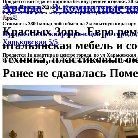
Продается коттедж из кирпича без внутренней отделки. 30 к
Аренда
-
3-комнатные к
города. Площадь 200 кв.м. 16 соток земли, все в собственнос
Рядом летний дом в котором на период стройки можно жить
гараж.
Стоимость 3800 млн.р либо обмен на 2комнатную квратиру
Красных Зорь. Евро рем
Продается 1к квартира в центре города,
Харьковская 5/5
итальянская мебель и с
Продается 1к квартира в центре города, по ул Харьковская 
техника, пластиковые ок
Состояние обычное, рядом Тюмгну, Мед Академия. Цена 18
Ранее не сдавалась Пом
Продам республики 2 комн 86 серия. С/
совмещен
Продам республики 2 комн 86 серия. С/у совмещен. Состоян
хорошее. Центр города. Цена 2300000