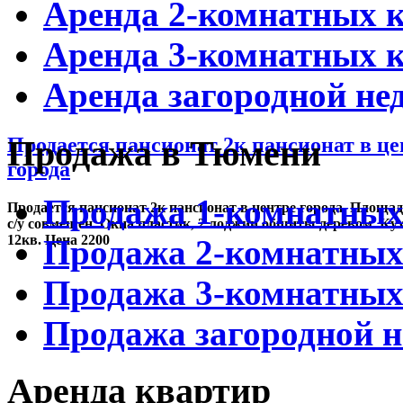
Аренда 2-комнатных 
Аренда 3-комнатных 
Аренда загородной н
Продажа в Тюмени
Продается пансионат 2к пансионат в це
города
Продажа 1-комнатных
Продается пансионат 2к пансионат в центре города. Площад
с/у совмещен. Окна пластик, 2 лоджии обшиты деревом. Ку
12кв. Цена 2200
Продажа 2-комнатных
Продажа 3-комнатных
Продажа загородной 
Аренда квартир