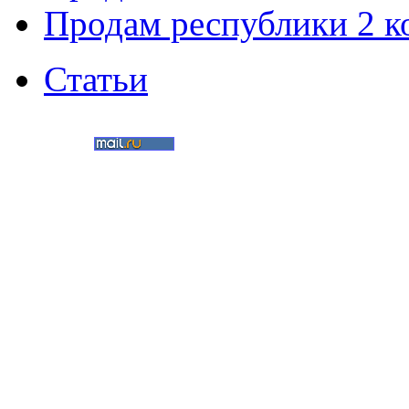
Продам республики 2 к
Статьи
©
Nedvigimost72.ru
2011
Мультимедиа-студия
«Два в кубе»
Создание сайтов