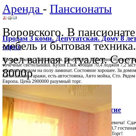
Аренда
-
Пансионаты
Воровского. В пансионате
Продам 3 комн. Депутатская. Дому 8 лет
мебель и бытовая техника
серия
узел ванная и туалет. Со
Продам 3 комн. Депутатская. Дому 8 лет , 125 серия. На полу л
точечные светильники. Кухня 13кв. Общая 70,4 лоджия 7,2 зас
8000р
обшита деревом на полу ламинат. Состояние хорошее. За домо
капитальные гаражи, есть автостоянка, Авто мойка, Сто. Рядо
Европа. Цена 2900000 разумный торг.
Срочно! Продается долевое участие
Срочно продается долевое участие по улице Карнацевича! Сда
2013год. Общая площадь 40кв, кухня 13,9 коридор 8,7 гостиная
Улучшенная отделка, окна пластик. Цена 1550000р Торг!