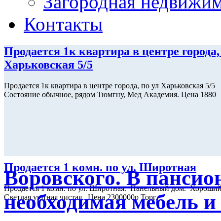
Загородная недвижи
Контакты
Продается 1к квартира в центре города,
Харьковская 5/5
Продается 1к квартира в центре города, по ул Харьковская 5/5
Состояние обычное, рядом Тюмгну, Мед Академия. Цена 1880
Продается 1 комн. по ул. Широтная
Воровского. В пансион
Продается 1 комн. по ул. Широтная. Панельный дом. Хороший
необходимая мебель и
Светлая уютная чистая. Цена 2300000р Торг.