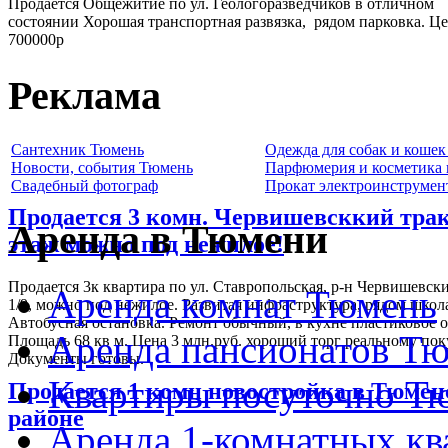
Продается Общежитие по ул. Геологоразведчиков в отличном
состоянии Хорошая транспортная развязка, рядом парковка. Ц
700000р
Реклама
Сантехник Тюмень
Одежда для собак и коше
Новости, события Тюмень
Парфюмерия и косметика
Свадебный фотограф
Прокат электроинструмен
Продается 3 комн. Червишевсккий трак
Аренда в Тюмени
этаж можно под нежилое!
Продается 3к квартира по ул. Ставропольская, р-н Червишевск
Аренда комнат Тюмень
1/9, можно под нежилое. Развитая инфраструктура, рядом школа
Автобусная остановка. Ремонт обычный, в кухне пластиковое о
Аренда пансионатов Т
Площадь 68 кв м. Цена 3 млн.руб. хороший торг реальному по
Документы готовы.
Квартиры посуточно Т
Продается 1 комн новостройка в Тюме
районе
Аренда 1-комнатных к