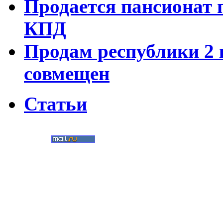
Продается пансионат 
КПД
Продам республики 2 к
совмещен
Статьи
©
Nedvigimost72.ru
2011
Мультимедиа-студия
«Два в кубе»
Создание сайтов