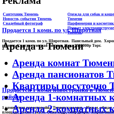
Реклама
Сантехник Тюмень
Одежда для собак и коше
Новости, события Тюмень
Тюмени
Свадебный фотограф
Парфюмерия и косметик
Прокат электроинструм
Продается 1 комн. по ул. Широтная
Тюмень
Продается 1 комн. по ул. Широтная. Панельный дом. Хор
Аренда в Тюмени
ремонт. Светлая уютная чистая. Цена 2300000р Торг.
Аренда комнат Тюмен
Аренда пансионатов 
Квартиры посуточно 
Продается 1 комн новостройка в Тюме
Аренда 1-комнатных 
районе
Аренда 2-комнатных 
1 комнатная новосторойка Тюменском мкр. 46кв.м. общая
площадь, кухня 13кв.м. Окна кедр, сейф двери. Кирпичный