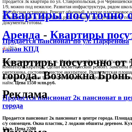
Продается 3к квартира по ул. Ставропольская, р-н Червишевск
1/9, можно под нежилое. Развитая инфраструктура, рядом школа
Квартиры посуточно о
Автобусная остановка. Ремонт обычный, в кухне пластиковое о
Площадь 68 кв м. Цена 3 млн.руб. хороший торг реальному по
Документы готовы.
Аренда
-
Квартиры посу
Продается пансионат по ул. Парфенова
район КПД
Квартиры посуточно от 
Продается пансионат по ул. Парфенова район КПД. Узаконен в
комнатную квратиру, сделан косметический ремонт. Заменена в
города. Возможна Бронь
сантехника, состояние чистое аккуратное. Рядом детская площа
парковка. Хорошая транспортная развязка.Хороший вариант под
найм.
Цена 1550 млн.руб.
Реклама
Продается пансионат 2к пансионат в це
города
Продается пансионат 2к пансионат в центре города. Площад
с/у совмещен. Окна пластик, 2 лоджии обшиты деревом. Ку
12кв. Цена 2200