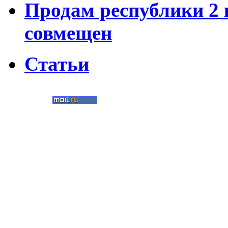
Продам республики 2 к
совмещен
Статьи
©
Nedvigimost72.ru
2011
Мультимедиа-студия
«Два в кубе»
Создание сайтов