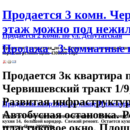
Продается 3 комн. Че
этаж можно под нежил
Продается 2 комн. по ул. Депутатская
Продажа
-
3-комнатные
Продается 2 комнатная по ул. Депутатская, кирпичный дом
хороший ремонт. Цена 4300000 Торг
Продается 3к квартира п
Червишевский тракт 1/9
Развитая инфраструктур
Продается квартира по улице Инженер
Автобусная остановка. 
Продается квартира по улице инженерная. Общая площадь
кухня 14, большой коридор. Свежий ремонт. Остается ку
пластиковое окно. Площа
гарнитур. Цена 3000000р