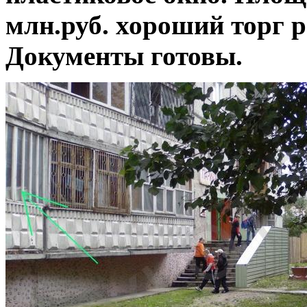
млн.руб. хороший торг 
Документы готовы.
Продается 1 комн новостройка в Тюме
районе
1 комнатная новосторойка Тюменском мкр. 46кв.м. общая
площадь, кухня 13кв.м. Окна кедр, сейф двери. Кирпичный
сдача ноябрь 2011г. Цена 2250000р.
Срочно продается общежитие!
Срочно продается общежитие по улице Харьковская. Состо
хорошее. Остается вся мебель. Окна пластик, лоджия под к