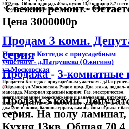
2013год. Общая площадь 40кв, кухня 13,9 коридор 8,7 гости
Свежий ремонт. Остает
Улучшенная отделка, окна пластик. Цена 1550000р Торг!
Цена 3000000р
Продам 3 комн. Депута
серия
Продается Коттедж с приусадебным
участком - д.Патрушева (Ожигино)
ул.Московская
Продажа
-
3-комнатные
Продается Коттедж с приусадебным участком - д.Патрушев
(Ожигино) ул.Московская. Рядом пруд. Два этажа, подвал- 
мансарда. Материал красный кирпич. Газ, электричество,
Продам 3 комн. Депутатс
централизованное водоснабжение и канализация, интернет,
сигнализация. В доме: 6 комнат, холлы, кухня-столовая, сан
джакузи и окном, балкон-терраса, камин, зоны отдыха с бас
серия. На полу ламинат,
сауной,
Кухня 13кв. Общая 70,4 