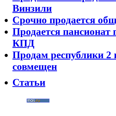
Винзили
Срочно продается об
Продается пансионат 
КПД
Продам республики 2 к
совмещен
Статьи
©
Nedvigimost72.ru
2011
Мультимедиа-студия
«Два в кубе»
Создание сайтов