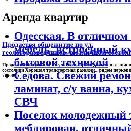
Аренда квартир
Одесская. В отличном 
Продается общежитие по ул.
мебель, встроенный к
геологоразведчиков. в отличном состоя
бытовой техникой
Продается Общежитие по ул. Геологоразведчиков в отличн
состоянии Хорошая транспортная развязка, рядом парковк
Седова. Свежий ремон
700000р
ламинат, с/у ванна, к
СВЧ
Поселок молодежный т
меблирован, отличны