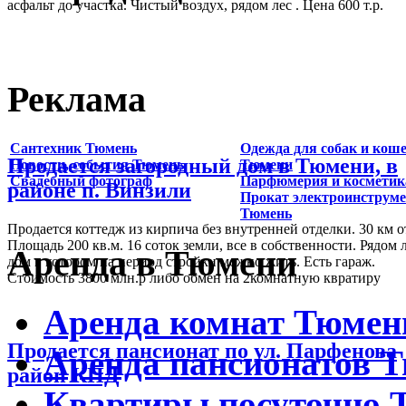
асфальт до участка. Чистый воздух, рядом лес . Цена 600 т.р.
Реклама
Сантехник Тюмень
Одежда для собак и коше
Продается загородный дом в Тюмени, в
Новости, события Тюмень
Тюмени
Свадебный фотограф
Парфюмерия и косметик
районе п. Винзили
Прокат электроинструм
Тюмень
Продается коттедж из кирпича без внутренней отделки. 30 км о
Площадь 200 кв.м. 16 соток земли, все в собственности. Рядом 
Аренда в Тюмени
дом в котором на период стройки можно жить. Есть гараж.
Стоимость 3800 млн.р либо обмен на 2комнатную квратиру
Аренда комнат Тюмен
Продается пансионат по ул. Парфенова
Аренда пансионатов 
район КПД
Квартиры посуточно 