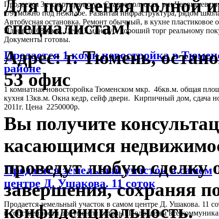
Для получения полной 
Продается 3к квартира по ул. Ставропольская, р-н Червишевск
1/9, можно под нежилое. Развитая инфраструктура, рядом школа
специалистам!
Автобусная остановка. Ремонт обычный, в кухне пластиковое о
Площадь 68 кв м. Цена 3 млн.руб. хороший торг реальному по
Документы готовы.
Адрес: г. Тюмень, остан
Продается 1 комн новостройка в Тюме
районе
53 офис
1 комнатная новосторойка Тюменском мкр. 46кв.м. общая площ
кухня 13кв.м. Окна кедр, сейф двери. Кирпичный дом, сдача н
2011г. Цена 2250000р.
Вы получите консульта
касающимся недвижимос
проведут любую сделку о
Продается земельный участок в самом
центре Д. Ушакова. 11 соток
завершения, сохраняя п
Продается земельный участок в самом центре Д. Ушакова. 11 со
конфиденциальность.
в собственности документы готовы! Подведены все коммуника