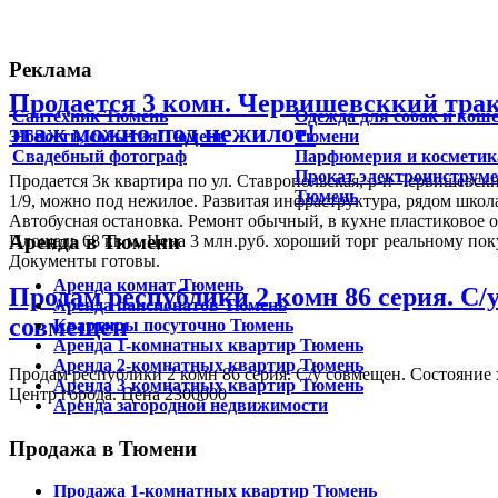
Реклама
Продается 3 комн. Червишевсккий трак
Сантехник Тюмень
Одежда для собак и коше
этаж можно под нежилое!
Новости, события Тюмень
Тюмени
Свадебный фотограф
Парфюмерия и косметик
Прокат электроинструм
Продается 3к квартира по ул. Ставропольская, р-н Червишевск
Тюмень
1/9, можно под нежилое. Развитая инфраструктура, рядом школа
Автобусная остановка. Ремонт обычный, в кухне пластиковое о
Аренда в Тюмени
Площадь 68 кв м. Цена 3 млн.руб. хороший торг реальному по
Документы готовы.
Аренда комнат Тюмень
Продам республики 2 комн 86 серия. С/
Аренда пансионатов Тюмень
совмещен
Квартиры посуточно Тюмень
Аренда 1-комнатных квартир Тюмень
Аренда 2-комнатных квартир Тюмень
Продам республики 2 комн 86 серия. С/у совмещен. Состояние 
Аренда 3-комнатных квартир Тюмень
Центр города. Цена 2300000
Аренда загородной недвижимости
Продажа в Тюмени
Продажа 1-комнатных квартир Тюмень