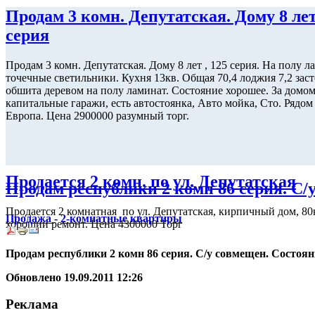
Продам 3 комн. Депутатская. Дому 8 лет
серия
Продам 3 комн. Депутатская. Дому 8 лет , 125 серия. На полу л
точечные светильники. Кухня 13кв. Общая 70,4 лоджия 7,2 зас
обшита деревом на полу ламинат. Состояние хорошее. За домо
капитальные гаражи, есть автостоянка, Авто мойка, Сто. Рядо
Европа. Цена 2900000 разумный торг.
Продается 2 комн. по ул. Депутатская
Продам республики 2 комн 86 серия. С/
Продается 2 комнатная по ул. Депутатская, кирпичный дом, 80
Продажа
-
2-комнатные квартиры
хороший ремонт. Цена 4300000 Торг
Продам республики 2 комн 86 серия. С/у совмещен. Состоян
Обновлено 19.09.2011 12:26
Реклама