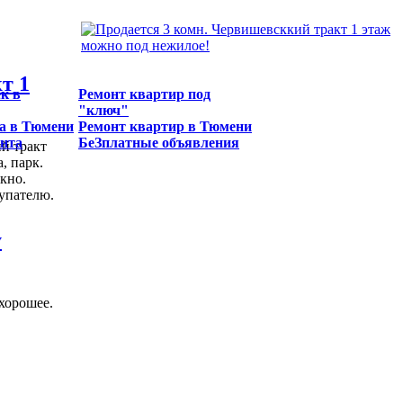
т 1
к в
Ремонт квартир под
"ключ"
а в Тюмени
Ремонт квартир в Тюмени
ента
БеЗплатные объявления
ий тракт
, парк.
кно.
купателю.
у
хорошее.