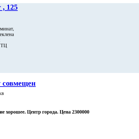
 , 125
аминат,
теклена
м
м ТЦ
у совмещен
кв
ие хорошее. Центр города. Цена 2300000