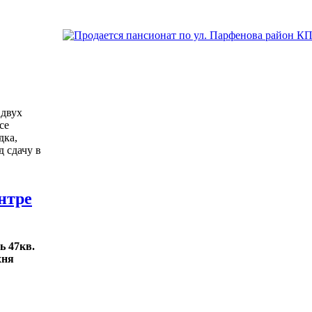
 двух
се
дка,
 сдачу в
нтре
ь 47кв.
хня