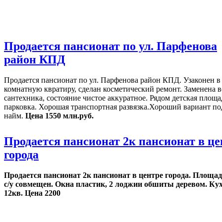
Мультимедиа-студия
«Два в кубе»
Создание сайтов
Продается пансионат по ул. Парфенова
район КПД
Продается пансионат по ул. Парфенова район КПД. Узаконен в
комнатную квратиру, сделан косметический ремонт. Заменена в
сантехника, состояние чистое аккуратное. Рядом детская площа
парковка. Хорошая транспортная развязка.Хороший вариант под
найм.
Цена 1550 млн.руб.
Продается пансионат 2к пансионат в це
города
Продается пансионат 2к пансионат в центре города. Площад
с/у совмещен. Окна пластик, 2 лоджии обшиты деревом. Ку
12кв. Цена 2200