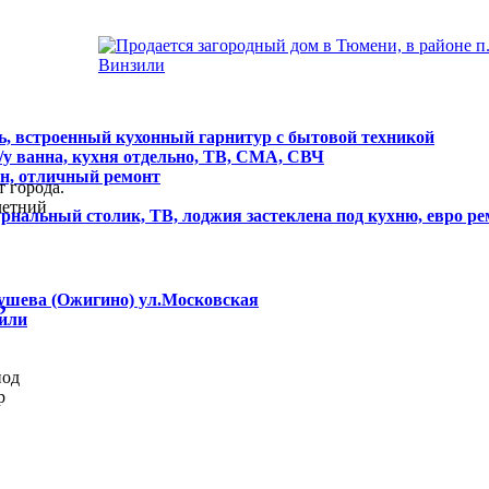
ль, встроенный кухонный гарнитур с бытовой техникой
/у ванна, кухня отдельно, ТВ, СМА, СВЧ
ан, отличный ремонт
т города.
летний
рнальный столик, ТВ, лоджия застеклена под кухню, евро р
,
рушева (Ожигино) ул.Московская
зили
под
р