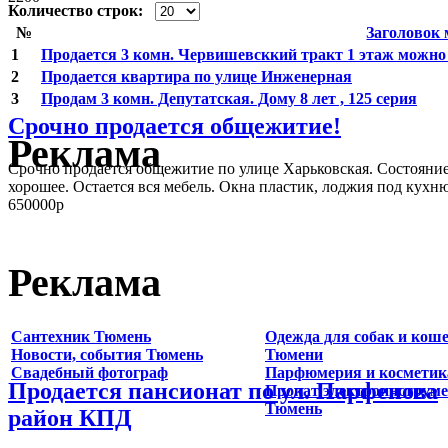
Количество строк:
№
Заголовок
1
Продается 3 комн. Червишевсккий тракт 1 этаж можно
2
Продается квартира по улице Инженерная
3
Продам 3 комн. Депутатская. Дому 8 лет , 125 серия
Срочно продается общежитие!
Реклама
Срочно продается общежитие по улице Харьковская. Состояни
хорошее. Остается вся мебель. Окна пластик, лоджия под кухн
650000р
Реклама
Сантехник Тюмень
Одежда для собак и коше
Новости, события Тюмень
Тюмени
Свадебный фотограф
Парфюмерия и косметик
Продается пансионат по ул. Парфенова
Прокат электроинструм
Тюмень
район КПД