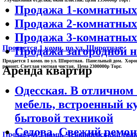
Продажа 1-комнатных
Продажа 2-комнатных
Продажа 3-комнатных
Продается 1 комн. по ул. Широтная
Продажа загородной 
Продается 1 комн. по ул. Широтная. Панельный дом. Хор
Аренда квартир
ремонт. Светлая уютная чистая. Цена 2300000р Торг.
Одесская. В отличном 
мебель, встроенный к
бытовой техникой
Седова. Свежий ремон
Продается 3 комн. Червишевсккий трак