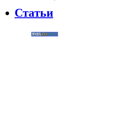
Статьи
©
Nedvigimost72.ru
2011
Мультимедиа-студия
«Два в кубе»
Создание сайтов