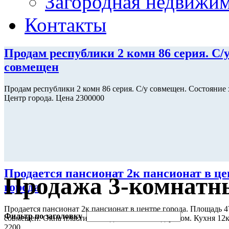
Загородная недвижи
Контакты
Продам республики 2 комн 86 серия. С/
совмещен
Продам республики 2 комн 86 серия. С/у совмещен. Состояние 
Центр города. Цена 2300000
Продается пансионат 2к пансионат в це
Продажа 3-комнатн
города
Продается пансионат 2к пансионат в центре города. Площадь 47
Фильтр по заголовку
совмещен. Окна пластик, 2 лоджии обшиты деревом. Кухня 12к
2200