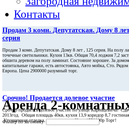
Загородная недвижи
Контакты
Продам 3 комн. Депутатская. Дому 8 лет
серия
Продам 3 комн. Депутатская. Дому 8 лет , 125 серия. На полу л
точечные светильники. Кухня 13кв. Общая 70,4 лоджия 7,2 зас
обшита деревом на полу ламинат. Состояние хорошее. За домо
капитальные гаражи, есть автостоянка, Авто мойка, Сто. Рядо
Европа. Цена 2900000 разумный торг.
Срочно! Продается долевое участие
Аренда 2-комнатны
Срочно продается долевое участие по улице Карнацевича! Сда
2013год. Общая площадь 40кв, кухня 13,9 коридор 8,7 гостиная
Улучшенная отделка, окна пластик. Цена 1550000р Торг!
Фильтр по заголовку