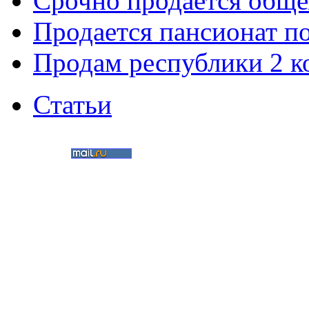
Срочно продается общ
Продается пансионат п
Продам республики 2 к
Статьи
©
Nedvigimost72.ru
2011
Мультимедиа-студия
«Два в кубе»
Создание сайтов