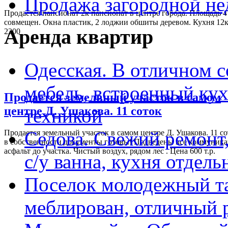
Продажа загородной н
Продается пансионат 2к пансионат в центре города. Площадь 47
совмещен. Окна пластик, 2 лоджии обшиты деревом. Кухня 12к
Аренда квартир
2200
Одесская. В отличном с
мебель, встроенный ку
Продается земельный участок в самом
центре Д. Ушакова. 11 соток
техникой
Седова. Свежий ремонт,
Продается земельный участок в самом центре Д. Ушакова. 11 со
в собственности документы готовы! Подведены все коммуника
асфальт до участка. Чистый воздух, рядом лес . Цена 600 т.р.
с/у ванна, кухня отдел
Поселок молодежный та
меблирован, отличный 