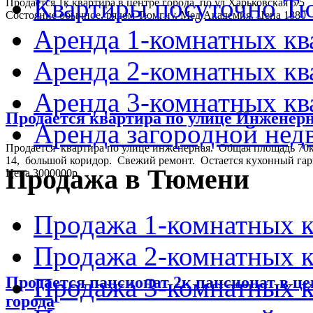
Квартиры посуточно Т
Продается 1к квартира в центре города, по ул Харьковская 5/5
Состояние обычное, рядом Тюмгну, Мед Академия. Цена 1880
Аренда 1-комнатных к
Аренда 2-комнатных к
Аренда 3-комнатных к
Продается квартира по улице Инженер
Аренда загородной не
Продается квартира по улице инженерная. Общая площадь 70к
14, большой коридор. Свежий ремонт. Остается кухонный гар
Продажа в Тюмени
Цена 3000000р
Продажа 1-комнатных 
Продажа 2-комнатных 
Продажа 3-комнатных 
Продается пансионат 2к пансионат в це
города