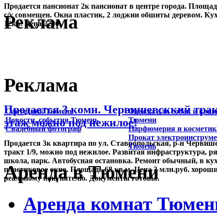
Продается пансионат 2к пансионат в центре города. Площад
с/у совмещен. Окна пластик, 2 лоджии обшиты деревом. Ку
Реклама
12кв. Цена 2200
Реклама
Продается 3 комн. Червишевсккий трак
Сантехник Тюмень
Одежда для собак и коше
Новости, события Тюмень
Тюмени
этаж можно под нежилое!
Свадебный фотограф
Парфюмерия и косметик
Прокат электроинструм
Продается 3к квартира по ул. Ставропольская, р-н Червиш
Тюмень
тракт 1/9, можно под нежилое. Развитая инфраструктура, р
школа, парк. Автобусная остановка. Ремонт обычный, в ку
Аренда в Тюмени
пластиковое окно. Площадь 68 кв м. Цена 3 млн.руб. хорош
реальному покупателю. Документы готовы.
Аренда комнат Тюмен