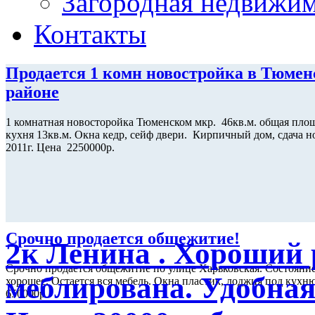
Загородная недвижи
Контакты
Продается 1 комн новостройка в Тюме
районе
1 комнатная новосторойка Тюменском мкр. 46кв.м. общая площ
кухня 13кв.м. Окна кедр, сейф двери. Кирпичный дом, сдача н
2011г. Цена 2250000р.
Срочно продается общежитие!
2к Ленина . Хороший 
Срочно продается общежитие по улице Харьковская. Состояни
меблирована. Удобная
хорошее. Остается вся мебель. Окна пластик, лоджия под кухн
650000р