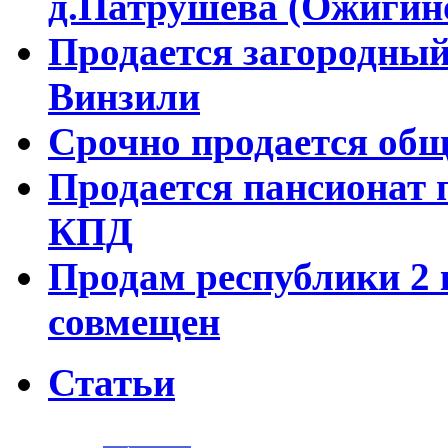
д.Патрушева (Ожигин
Продается загородный
Винзили
Срочно продается об
Продается пансионат 
КПД
Продам республики 2 к
совмещен
Статьи
©
Nedvigimost72.ru
2011