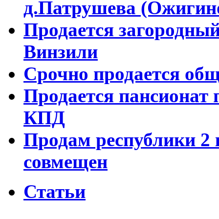
д.Патрушева (Ожигин
Продается загородный
Винзили
Срочно продается об
Продается пансионат 
КПД
Продам республики 2 к
совмещен
Статьи
©
Nedvigimost72.ru
2011