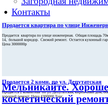
Загородная недвижи
Контакты
Продается квартира по улице Инженер
Продается квартира по улице инженерная. Общая площадь 70к
14, большой коридор. Свежий ремонт. Остается кухонный гар
Цена 3000000р
Продается 2 комн. по ул. Депутатская
Мельникайте. Хорошее
Продается 2 комнатная по ул. Депутатская, кирпичный дом, 80
косметический ремонт
хороший ремонт. Цена 4300000 Торг