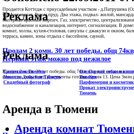
Продается Коттедж с приусадебным участком - д.Патрушева (
Реклама
ул.Московская. Рядом пруд. Два этажа, подвал- жилой, мансарда
Материал красный кирпич. Газ, электричество, централизован
водоснабжение и канализация, интернет, сигнализация. В доме:
комнат, холлы, кухня-столовая, санузлы с джакузи и окном, бал
терраса, камин, зоны отдыха с бассейном, сауной,
Продам 2 комн. 30 лет победы. общ 74кв
Реклама
Первый этаж можно под нежилое
Сантехник Тюмень
Одежда для собак и коше
Продам 2 комн. 30 лет победы. общ 74кв, Первый этаж можно 
Новости, события Тюмень
Тюмени
нежилое. Дому 6 лет. Документы готовы. Кухня 13. Цена 3млн.
Свадебный фотограф
Парфюмерия и косметик
Прокат электроинструм
Тюмень
Аренда в Тюмени
Аренда комнат Тюмен