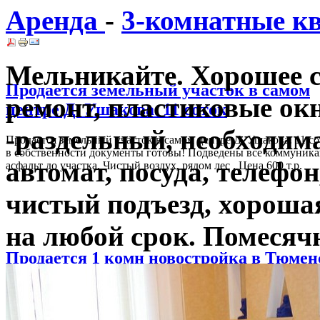
Аренда
-
3-комнатные к
Мельникайте. Хорошее с
Продается земельный участок в самом
ремонт, пластиковые окн
центре Д. Ушакова. 11 соток
-раздельный, необходим
Продается земельный участок в самом центре Д. Ушакова. 11 со
в собственности документы готовы! Подведены все коммуника
автомат, посуда, телефон
асфальт до участка. Чистый воздух, рядом лес . Цена 600 т.р.
чистый подъезд, хороша
на любой срок. Помесяч
Продается 1 комн новостройка в Тюме
районе
1 комнатная новосторойка Тюменском мкр. 46кв.м. общая площ