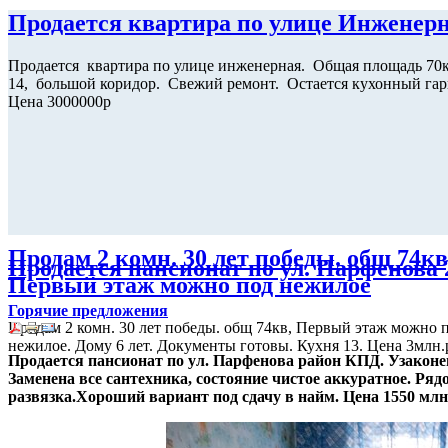
Продается квартира по улице Инженер
Продается квартира по улице инженерная. Общая площадь 70к
14, большой коридор. Свежий ремонт. Остается кухонный гар
Цена 3000000р
Продам 2 комн. 30 лет победы. общ 74кв
Продается пансионат по ул. Парфенова
Первый этаж можно под нежилое
Горячие предложения
Продам 2 комн. 30 лет победы. общ 74кв, Первый этаж можно 
нежилое. Дому 6 лет. Документы готовы. Кухня 13. Цена 3млн.
Продается пансионат по ул. Парфенова район КПД. Узаконе
Заменена все сантехника, состояние чистое аккуратное. Ря
развязка.Хороший вариант под сдачу в найм.
Цена 1550 млн