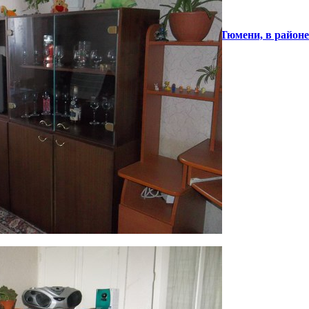
ий торг
м от
ти.
. Есть
, 80кв