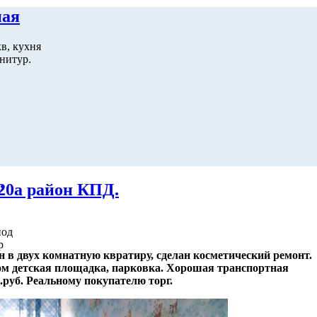
ная
в, кухня
нитур.
,
 20а район КПД.
под
р
н в двух комнатную квратиру, сделан косметический ремонт.
дом детская площадка, парковка. Хорошая транспортная
.руб. Реальному покупателю торг.