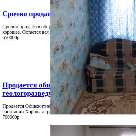
Срочно продается общежитие!
Срочно продается общежитие по улице Харьковская. Состояни
хорошее. Остается вся мебель. Окна пластик, лоджия под кухн
650000р
Продается общежитие по ул.
геологоразведчиков. в отличном состоя
Продается Общежитие по ул. Геологоразведчиков в отличном
состоянии Хорошая транспортная развязка, рядом парковка. Ц
700000р