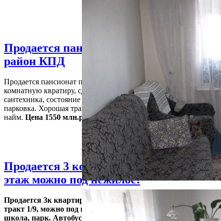
Продается пансионат по ул. Парфенова
район КПД
Продается пансионат по ул. Парфенова район КПД. Узаконен в
комнатную квратиру, сделан косметический ремонт. Заменена в
сантехника, состояние чистое аккуратное. Рядом детская площа
парковка. Хорошая транспортная развязка.Хороший вариант под
найм.
Цена 1550 млн.руб.
Продается 3 комн. Червишевсккий трак
этаж можно под нежилое!
Продается 3к квартира по ул. Ставропольская, р-н Червиш
тракт 1/9, можно под нежилое. Развитая инфраструктура, р
школа, парк. Автобусная остановка. Ремонт обычный, в ку