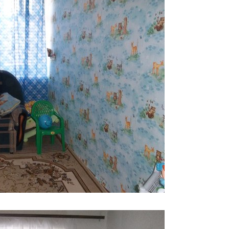
е
ю. Цена
нии!
ена