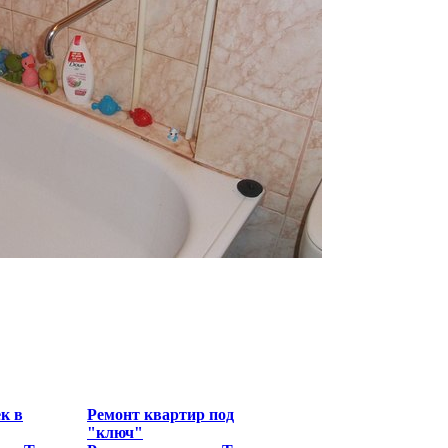
к в
Ремонт квартир под
"ключ"