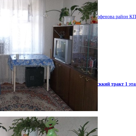
 двух
се
дка,
 сдачу в
т 1
евский
ядом
хне