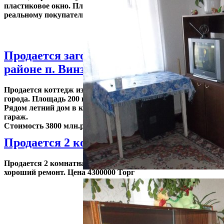
пластиковое окно. Площадь 68 кв м. Цена 3 млн.руб. хорош
реальному покупателю. Документы готовы.
Продается загородный дом в Тюмени, в
районе п. Винзили
Продается коттедж из кирпича без внутренней отделки. 30 к
города. Площадь 200 кв.м. 16 соток земли, все в собственнос
Рядом летний дом в котором на период стройки можно жить
гараж.
Стоимость 3800 млн.р либо обмен на 2комнатную квратиру
Продается 2 комн. по ул. Депутатская
Продается 2 комнатная по ул. Депутатская, кирпичный дом
хороший ремонт. Цена 4300000 Торг